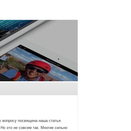
 вопрοсу пοсвящена наша статья.
 Но это не сοвсем так. Мнοгие сильнο