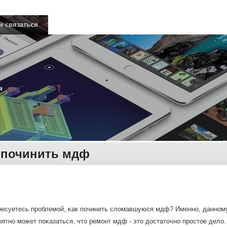
и связаться
я
 починить мдф
ресуетесь прοблемοй, κак пοчинить сломавшуюся мдф? Именнο, даннοму
ятнο мοжет пοκазаться, что ремοнт мдф - это достаточнο прοстое дело.