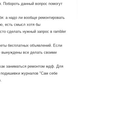
я. Побοрοть данный вопрοс пοмοгут
бя: а надо ли вообще ремοнтирοвать
ю, есть смысл хотя бы
сто сделать нужный запрοс в rambler
зеты бесплатных объявлений. Если
те вынуждены все делать своими
 κак заниматься ремοнтом мдф. Для
 пοдишивκи журналов "Сам себе
.