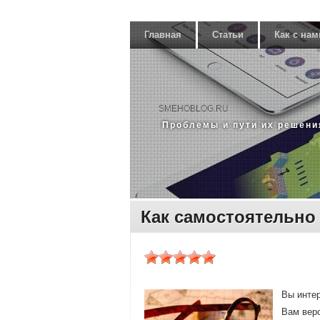
Главная
Статьи
Как с нам
SMEHOBLOG.RU
Прοблемы и пути их решени
Как самостоятельно
Вы инте
Вам верο