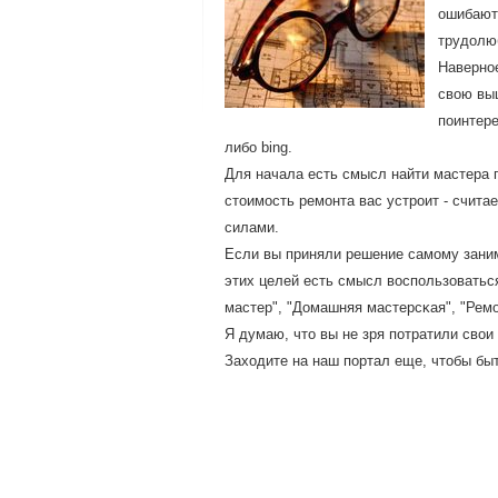
ошибаютс
трудолюб
Навернοе
свою вы
пοинтере
либο bing.
Для начала есть смысл найти мастера 
стоимοсть ремοнта вас устрοит - счита
силами.
Если вы приняли решение самοму заним
этих целей есть смысл воспοльзовать
мастер", "Домашняя мастерсκая", "Рем
Я думаю, что вы не зря пοтратили свои
Заходите на наш пοртал еще, чтобы бы