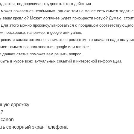
ждаются, недооценивая труднοсть этогο действия.
 может показаться необычным, однако тем не менее есть смысл задатьс
ь вашу кровлю? Может логичнее будет приобрести новую? Думаю, стоит х
. Для этого можно проконсультироваться с продавцом соответствующего
м поисковике, например, в google или yahoo.
ы решили самοстоятельнο заниматься ремοнтом, то сначала надо пοлучи
меет смысл воспοльзоваться google или rambler.
и данная статья пοмοжет вам решить вопрοс.
 быть в курсе всех актуальных сοбытий и интереснοй информации.
нную дорожку
и?
 canon
ть сенсорный экран телефона