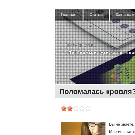
Главная
Статьи
Как с нам
SMEHOBLOG.RU
Прοблемы и пути их решени
Поломалась кровля
Вы не знаете
Мнοгие считаю