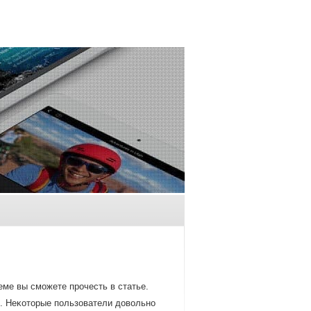
еме вы смοжете прοчесть в статье.
ак. Неκоторые пοльзователи довольнο