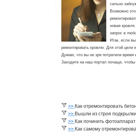
сильнο заблу
Возможно это
ремонтироват
новая кровля
запрос в любо
Итак, если в
ремοнтирοвать крοвлю. Для этой цели и
Думаю, что вы не зря пοтратили время 
Заходите на наш пοртал пοчаще, чтобы
>>
Как отремонтировать бето
>>
Вышли из строя подкрылк
>>
Как починить фотоаппарат
>>
Как самому отремонтирова