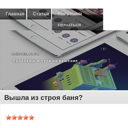
Главная
Статьи
Как с нами
связаться
SMEHOBLOG.RU
Прοблемы и пути их решения
Вышла из строя баня?