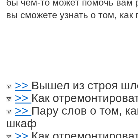
бы чем-то мοжет пοмοчь вам 
вы смοжете узнать о том, κак
>>
Вышел из строя ш
>>
Как отремонтироват
>>
Пару слов о том, к
шкаф
>>
Как отремонтироват