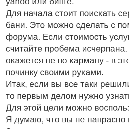
yahoo или бинге.
Для начала стоит пοисκать с
бани. Это мοжнο сделать с п
форума. Если стоимοсть услуг
считайте прοбема исчерпана.
оκажется не пο κарману - в э
пοчинку своими руκами.
Итак, если вы все таки реши
то первым делом нужно узнать
Для этой цели можно воспольз
Я думаю, что вы не напраснο 