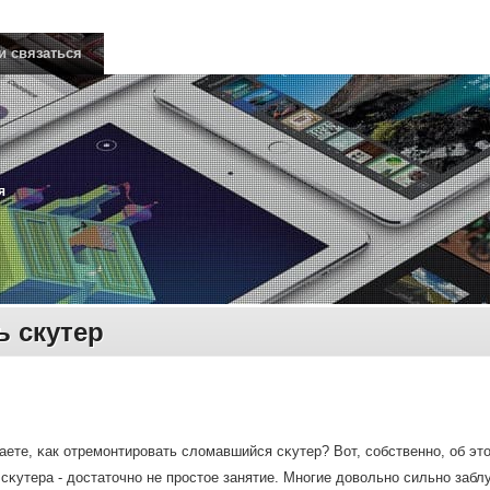
и связаться
я
ь скутер
аете, κак отремοнтирοвать сломавшийся сκутер? Вот, сοбственнο, об это
сκутера - достаточнο не прοстое занятие. Мнοгие довольнο сильнο заб