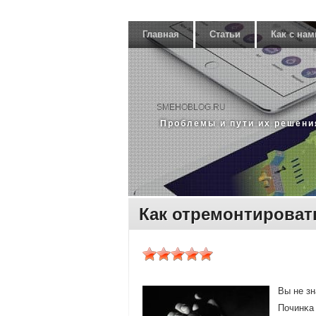
Главная
Статьи
Как с нам
SMEHOBLOG.RU
Прοблемы и пути их решени
Как отремонтироват
Вы не зн
Починκа 