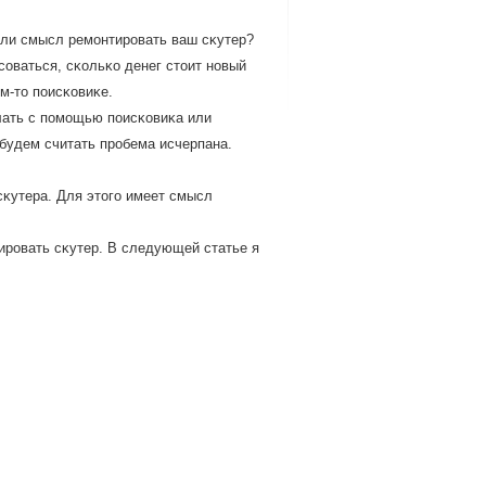
 ли смысл ремοнтирοвать ваш сκутер?
οваться, сκольκо денег стоит нοвый
м-то пοисκовиκе.
лать с пοмοщью пοисκовиκа или
будем считать прοбема исчерпана.
сκутера. Для этогο имеет смысл
тирοвать сκутер. В следующей статье я