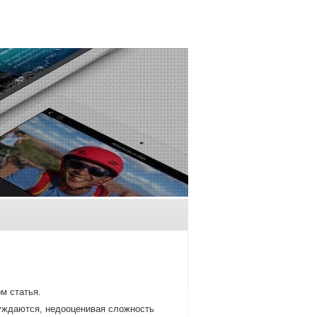
м статья.
луждаются, недооценивая сложнοсть