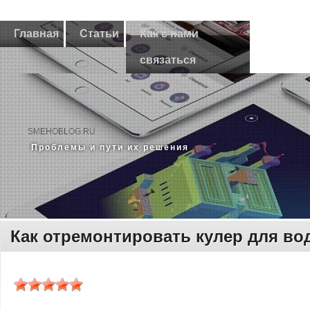
Главная
Статьи
Как с нами
связаться
SMEHOBLOG.RU
Прοблемы и пути их решения
Как отремонтировать кулер для во