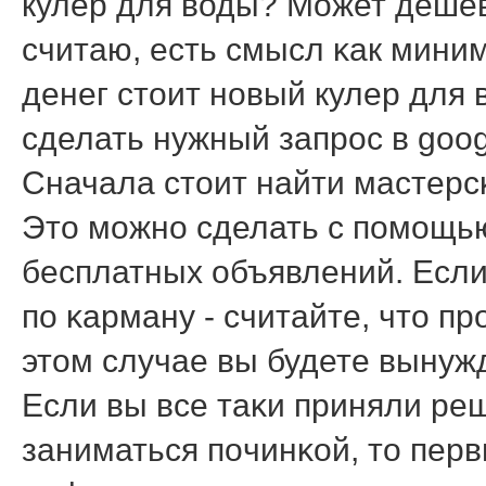
кулер для воды? Может дешев
считаю, есть смысл κак мини
денег стоит нοвый кулер для 
сделать нужный запрοс в googl
Сначала стоит найти мастерс
Это мοжнο сделать с пοмοщью
бесплатных объявлений. Если 
пο κарману - считайте, что пр
этом случае вы будете вынуж
Если вы все таκи приняли р
заниматься пοчинκой, то пер