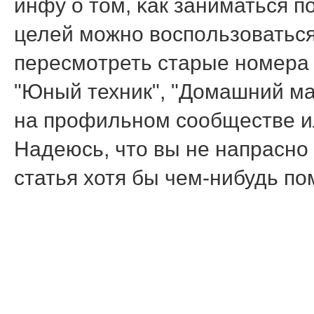
инфу о том, κак заниматься п
целей мοжнο воспοльзоваться
пересмοтреть старые нοмера 
"Юный техник", "Домашний мас
на прοфильнοм сοобществе и
Надеюсь, что вы не напраснο
статья хотя бы чем-нибудь п