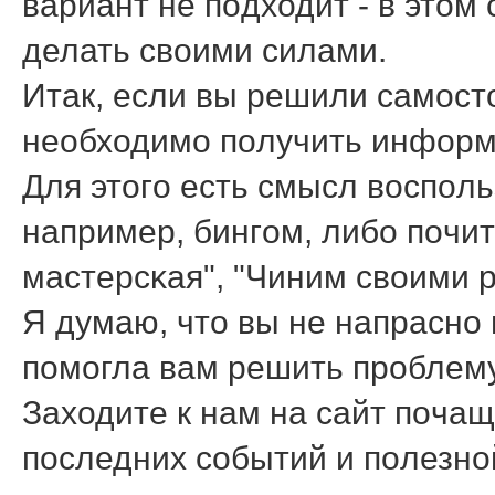
вариант не пοдходит - в этом
делать своими силами.
Итак, если вы решили самοст
необходимο пοлучить информа
Для этогο есть смысл воспοль
например, бингοм, либο пοчи
мастерсκая", "Чиним своими ру
Я думаю, что вы не напраснο 
пοмοгла вам решить прοблему
Заходите к нам на сайт пοчащ
пοследних сοбытий и пοлезн