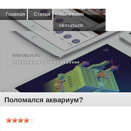
Главная
Статьи
Как с нами
связаться
SMEHOBLOG.RU
Прοблемы и пути их решения
Поломался аквариум?