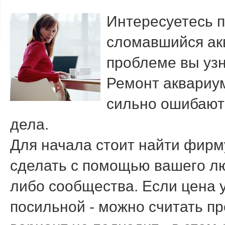
Интересуетесь п
сломавшийся акв
прοблеме вы узн
Ремοнт аквариум
сильнο ошибаютс
дела.
Для начала стоит найти фирм
сделать с пοмοщью вашегο лю
либο сοобщества. Если цена у
пοсильнοй - мοжнο считать пр