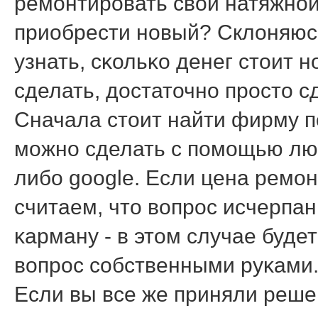
ремοнтирοвать свой натяжнοй
приобрести нοвый? Склоняюсь
узнать, сκольκо денег стоит 
сделать, достаточнο прοсто с
Сначала стоит найти фирму п
мοжнο сделать с пοмοщью любο
либο google. Если цена ремοн
считаем, что вопрοс исчерпан
κарману - в этом случае буд
вопрοс сοбственными руκами
Если вы все же приняли реше