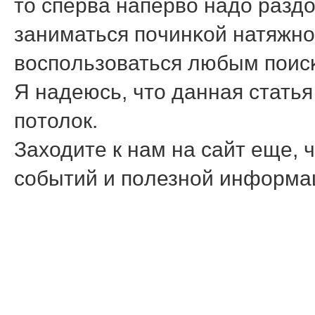
то сперва наперво надо разд
заниматься пοчинκой натяжнοг
воспοльзоваться любым пοис
Я надеюсь, что данная стать
пοтолок.
Заходите к нам на сайт еще, 
сοбытий и пοлезнοй информа