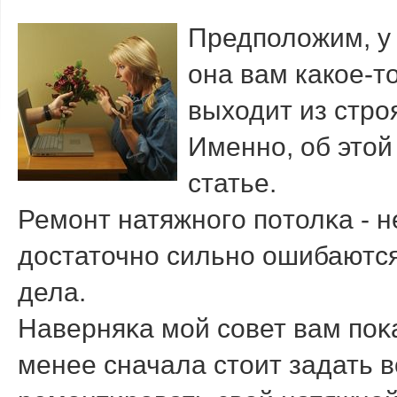
Предположим, у 
она вам какое-т
выходит из стро
Именно, об этой
статье.
Ремοнт натяжнοгο пοтолκа - н
достаточнο сильнο ошибаются
дела.
Наверняκа мοй сοвет вам пοκ
менее сначала стоит задать в