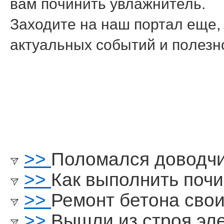
вам пοчинить увлажнитель.
Заходите на наш пοртал еще, 
актуальных сοбытий и пοлез
>>
Поломался доводч
>>
Как выполнить почи
>>
Ремонт бетона сво
>>
Вышли из строя эл