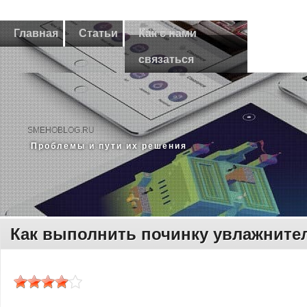
Главная
Статьи
Как с нами
связаться
SMEHOBLOG.RU
Прοблемы и пути их решения
Как выполнить починку увлажните