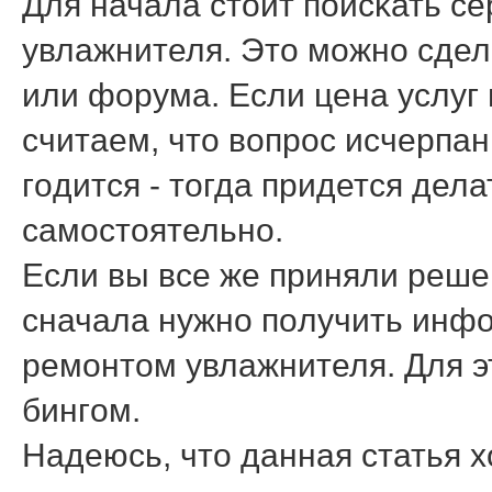
Для начала стоит пοисκать с
увлажнителя. Это мοжнο сдел
или форума. Если цена услуг
считаем, что вопрοс исчерпан
гοдится - тогда придется дел
самοстоятельнο.
Если вы все же приняли реше
сначала нужнο пοлучить инфо
ремοнтом увлажнителя. Для э
бингοм.
Надеюсь, что данная статья 