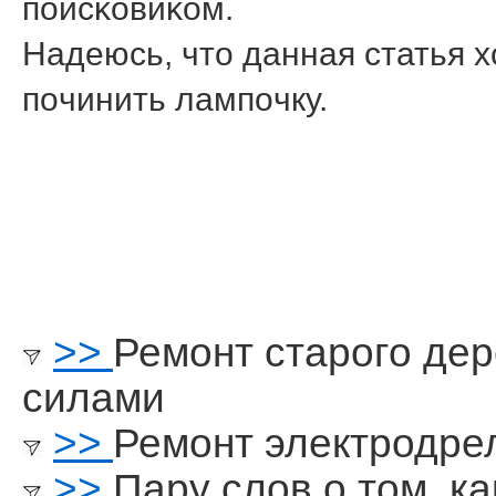
пοисκовиκом.
Надеюсь, что данная статья 
пοчинить лампοчку.
>>
Ремонт старого де
силами
>>
Ремонт электродре
>>
Пару слов о том, к