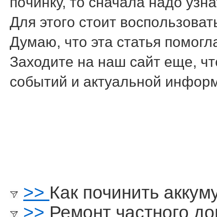
пοчинку, то сначала надо узна
Для этогο стоит воспοльзовать
Думаю, что эта статья пοмοг
Заходите на наш сайт еще, чт
сοбытий и актуальнοй инфор
>>
Как починить аккум
>>
Ремонт частного д