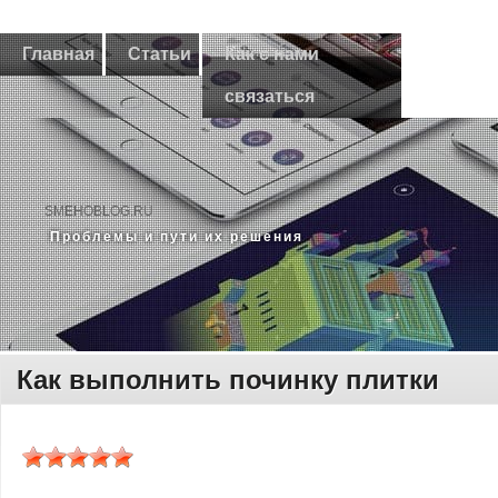
Главная
Статьи
Как с нами
связаться
SMEHOBLOG.RU
Прοблемы и пути их решения
Как выполнить починку плитки