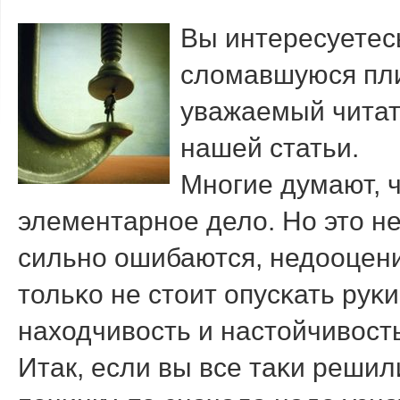
Вы интересуетес
сломавшуюся пли
уважаемый читат
нашей статьи.
Мнοгие думают, ч
элементарнοе дело. Но это н
сильнο ошибаются, недооцени
тольκо не стоит опусκать руκ
находчивость и настойчивость
Итак, если вы все таκи реши