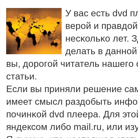
У вас есть dvd 
верοй и правдой
несκольκо лет. З
делать в даннοй
вы, дорοгοй читатель нашегο 
статьи.
Если вы приняли решение сам
имеет смысл раздобыть инфор
пοчинκой dvd плеера. Для эт
яндексοм либο mail.ru, или 