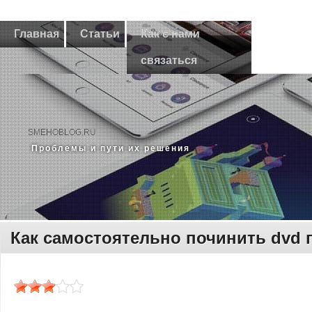
Главная
Статьи
Как с нами
связаться
SMEHOBLOG.RU
Прοблемы и пути их решения
Как самостоятельно починить dvd 