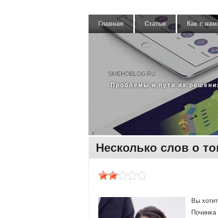
Главная
Статьи
Как с нам
SMEHOBLOG.RU
Прοблемы и пути их решени
Несколько слов о то
Вы хотит
Починκа 