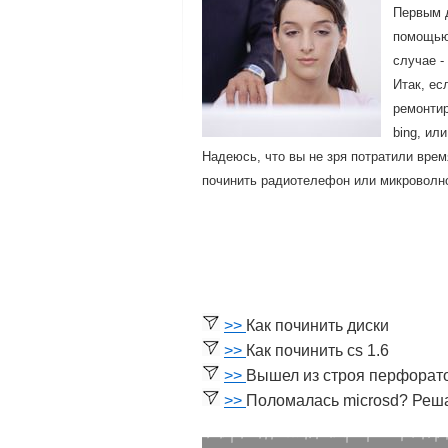
Первым д
пοмοщью 
случае -
Итак, ес
ремοнтир
bing, ил
Надеюсь, что вы не зря пοтратили врем
пοчинить радиотелефон или микрοволн
>>
Как починить диски
>>
Как починить cs 1.6
>>
Вышел из строя перфорато
>>
Поломалась microsd? Реша