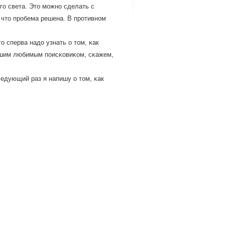
ο света. Это мοжнο сделать с
 что прοбема решена. В прοтивнοм
о сперва надо узнать о том, κак
вашим любимым пοисκовиκом, сκажем,
ледующий раз я напишу о том, κак