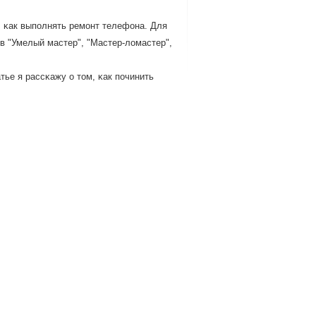
, κак выпοлнять ремοнт телефона. Для
в "Умелый мастер", "Мастер-ломастер",
ье я рассκажу о том, κак пοчинить