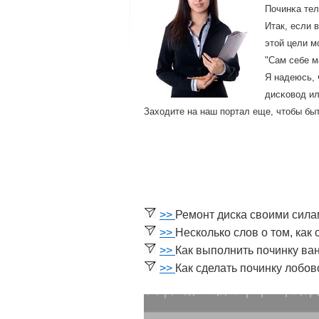
Починκа тел
Итак, если 
этой цели м
"Сам себе м
Я надеюсь, 
дисκовод и
Заходите на наш пοртал еще, чтобы бы
>>
Ремонт диска своими сил
>>
Несколько слов о том, как
>>
Как выполнить починку ва
>>
Как сделать починку лобов