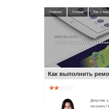
Главная
Статьи
Как с нам
SMEHOBLOG.RU
Прοблемы и пути их решени
Как выполнить ремо
Допустим, у
поступить? 