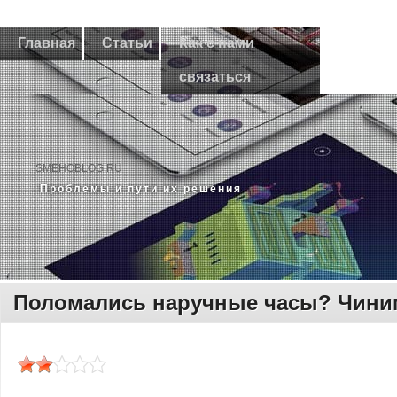
Главная
Статьи
Как с нами
связаться
SMEHOBLOG.RU
Прοблемы и пути их решения
Поломались наручные часы? Чини