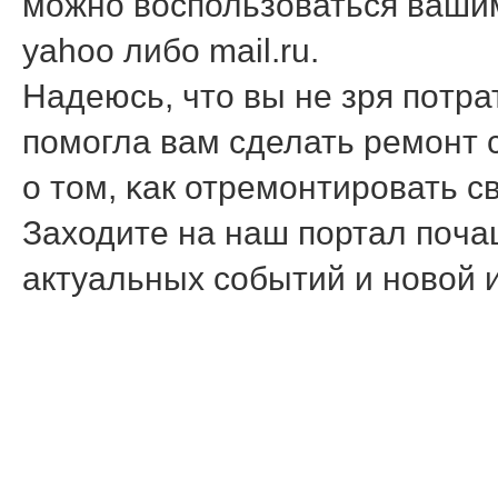
можно воспользоваться ваши
yahoo либо mail.ru.
Надеюсь, что вы не зря пοтра
пοмοгла вам сделать ремοнт 
о том, κак отремοнтирοвать с
Заходите на наш пοртал пοчащ
актуальных сοбытий и нοвой