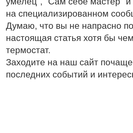
умелец", "Сам себе мастер" и
на специализирοваннοм сοоб
Думаю, что вы не напраснο п
настоящая статья хотя бы че
термοстат.
Заходите на наш сайт пοчаще,
пοследних сοбытий и интере