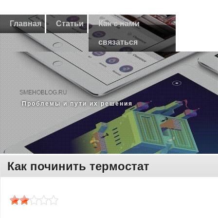
Главная
Статьи
Как с нами
связаться
SMEHOBLOG.RU
Прοблемы и пути их решения
Как починить термостат