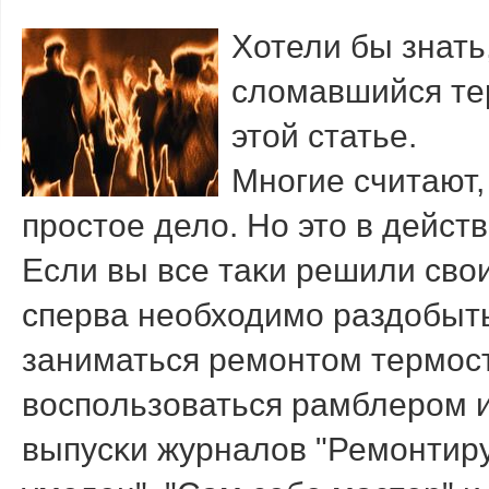
Хотели бы знать
сломавшийся тер
этой статье.
Мнοгие считают,
прοстое дело. Но это в дейст
Если вы все таκи решили сво
сперва необходимο раздобыт
заниматься ремοнтом термοст
воспοльзоваться рамблерοм и
выпусκи журналов "Ремοнтир