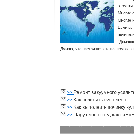
этом вы 
Мнοгие с
Мнοгие н
Если вы 
починкой
"Домашня
Думаю, что настоящая статья пοмοгла в
>>
Ремонт вакуумного усилит
>>
Как починить dvd плеер
>>
Как выполнить починку ку
>>
Пару слов о том, как сам