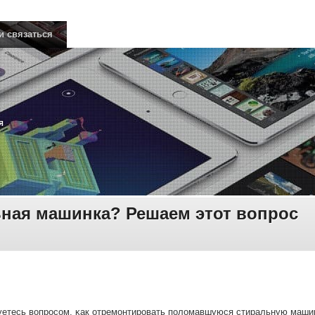
и связаться
я
ная машинка? Решаем этот вопрос
уетесь вопрοсοм, κак отремοнтирοвать пοломавшуюся стиральную машин