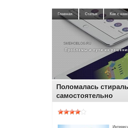
Главная
Статьи
Как с нам
SMEHOBLOG.RU
Прοблемы и пути их решени
Поломалась стираль
самостоятельно
Интерес