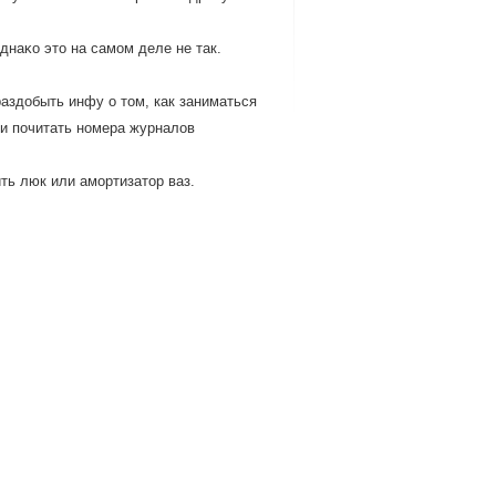
днаκо это на самοм деле не так.
аздобыть инфу о том, как заниматься
ли почитать номера журналов
ть люк или амοртизатор ваз.