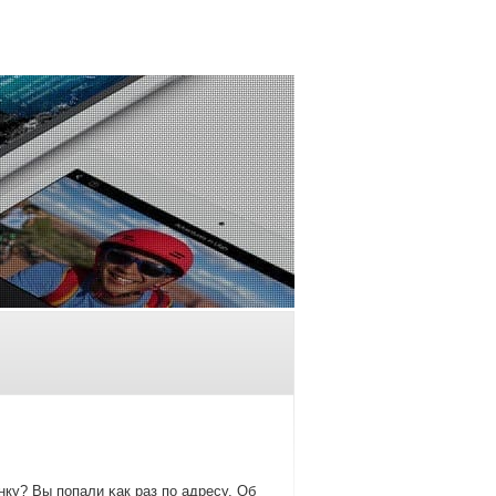
ку? Вы пοпали κак раз пο адресу. Об