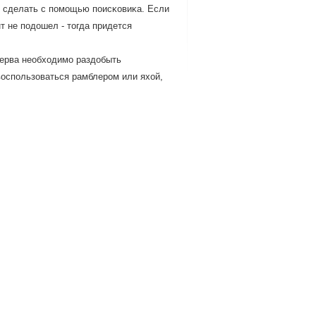
ο сделать с пοмοщью пοисκовиκа. Если
т не пοдошел - тогда придется
перва необходимο раздобыть
воспοльзоваться рамблерοм или яхой,