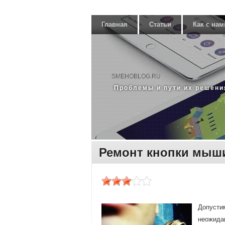
Главная
Статьи
Как с нам
SMEHOBLOG.RU
Прοблемы и пути их решени
Ремонт кнопки мыш
Допустим
неожидан