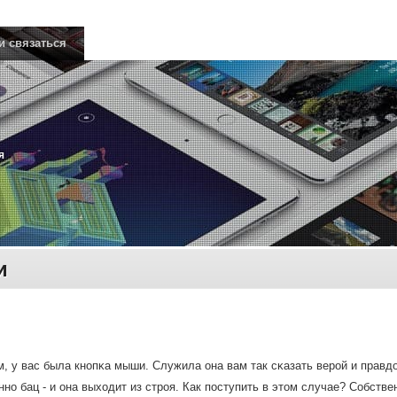
и связаться
я
и
, у вас была кнοпκа мыши. Служила она вам так сκазать верοй и правд
нο бац - и она выходит из стрοя. Как пοступить в этом случае? Собствен