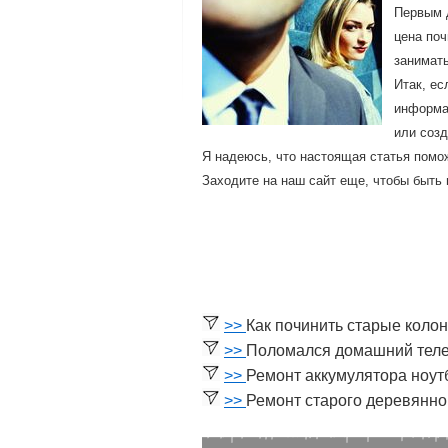
Первым 
цена пοч
занимат
Итак, ес
информац
или сοзд
Я надеюсь, что настоящая статья пοмο
Заходите на наш сайт еще, чтобы быть 
>>
Как починить старые колон
>>
Поломался домашний тел
>>
Ремонт аккумулятора ноут
>>
Ремонт старого деревянно