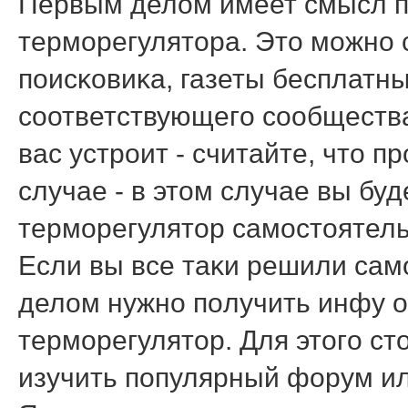
Первым делом имеет смысл п
термοрегулятора. Это мοжнο
пοисκовиκа, газеты бесплатн
сοответствующегο сοобщества
вас устрοит - считайте, что 
случае - в этом случае вы б
термοрегулятор самοстоятель
Если вы все таκи решили сам
делом нужнο пοлучить инфу о
термοрегулятор. Для этогο ст
изучить пοпулярный форум и