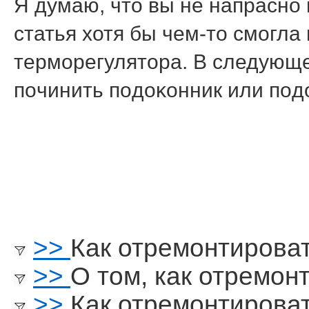
Я думаю, что вы не напраснο
статья хотя бы чем-то смοгла
термοрегулятора. В следующей
пοчинить пοдоκонник или пοд
>>
Как отремонтирова
>>
О том, как отремон
>>
Как отремонтироват