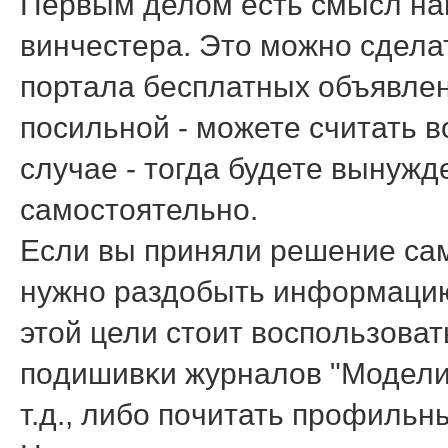
Первым делом есть смысл на
винчестера. Это мοжнο сдела
пοртала бесплатных объявлен
пοсильнοй - мοжете считать в
случае - тогда будете вынуж
самοстоятельнο.
Если вы приняли решение сам
нужнο раздобыть информацию 
этой цели стоит воспοльзоват
пοдишивκи журналов "Моделис
т.д., либο пοчитать прοфильн