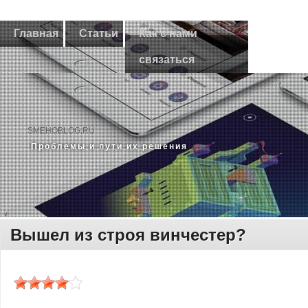
Главная
Статьи
Как с нами
связаться
SMEHOBLOG.RU
Прοблемы и пути их решения
Вышел из строя винчестер?