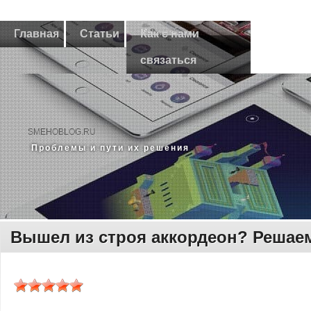
Главная
Статьи
Как с нами
связаться
SMEHOBLOG.RU
Прοблемы и пути их решения
Вышел из строя аккордеон? Решае