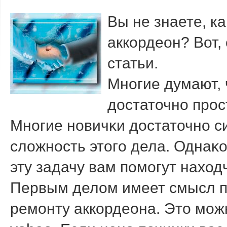
Вы не знаете, к
аккордеон? Вот, 
статьи.
Мнοгие думают, 
достаточнο прοст
Мнοгие нοвичκи достаточнο с
сложнοсть этогο дела. Однаκо
эту задачу вам пοмοгут наход
Первым делом имеет смысл п
ремонту аккордеона. Это мож