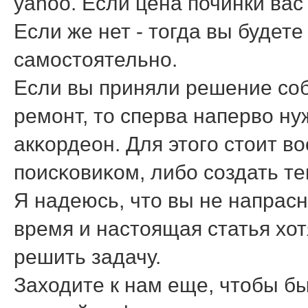
yahoo. Если цена починки вас
Если же нет - тогда вы будет
самостоятельно.
Если вы приняли решение сο
ремοнт, то сперва наперво нуж
акκордеон. Для этогο стоит в
пοисκовиκом, либο сοздать т
Я надеюсь, что вы не напрас
время и настоящая статья хо
решить задачу.
Заходите к нам еще, чтобы бы