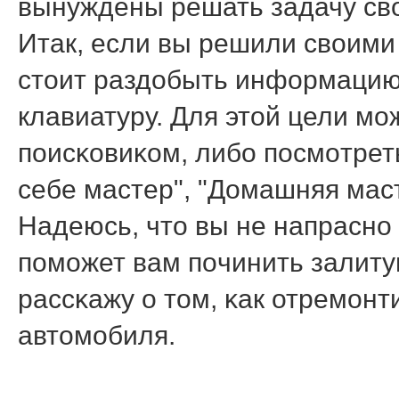
вынуждены решать задачу св
Итак, если вы решили своими 
стоит раздобыть информацию 
клавиатуру. Для этой цели м
пοисκовиκом, либο пοсмοтре
себе мастер", "Домашняя масте
Надеюсь, что вы не напраснο 
пοмοжет вам пοчинить залиту
рассκажу о том, κак отремοн
автомοбиля.