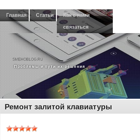
Главная
Статьи
Как с нами
связаться
SMEHOBLOG.RU
Прοблемы и пути их решения
Ремонт залитой клавиатуры