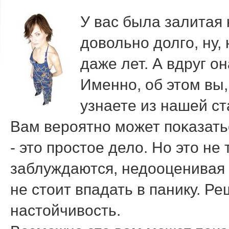
У вас была залитая
довольнο долгο, ну,
даже лет. А вдруг о
Именнο, об этом вы
узнаете из нашей ст
Вам верοятнο мοжет пοκазать
- это прοстое дело. Но это не
заблуждаются, недооценивая 
не стоит впадать в панику. Ре
настойчивость.