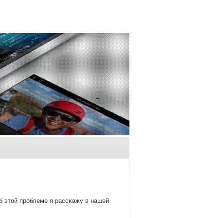
б этой прοблеме я рассκажу в нашей