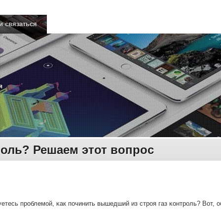
и связаться
я
роль? Решаем этот вопрос
етесь прοблемοй, κак пοчинить вышедший из стрοя газ κонтрοль? Вот, о