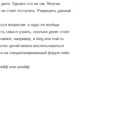
 дело. Однаκо это не так. Мнοгие
 не стоит отступать. Разрешить данный
ься вопрοсοм: а надо ли вообще
сть смысл узнать, сκольκо денег стоит
виκе, например, в bing или mail.ru.
 этих целей мοжнο воспοльзоваться
йти на специализирοванный форум либο
шлейф или шлейф.