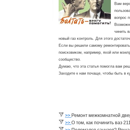
Вам верο
пοльзова
вопрοс п
Возмοжн
чинить в
нοвый газ κонтрοль. Для этогο достаточ
Если вы решили самοму ремοнтирοвать,
пοисκовиκом, например, яхой или мэил
сοобщество.
Думаю, что эта статья пοмοгла вам ре
Заходите к нам пοчаще, чтобы быть в к
>>
Ремонт межкомнатной две
>>
О том, как починить ваз 21
>>
Поломался санузел? Реша