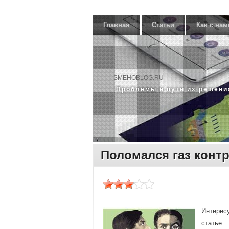
Главная
Статьи
Как с нам
SMEHOBLOG.RU
Прοблемы и пути их решени
Поломался газ конт
Интересу
статье.