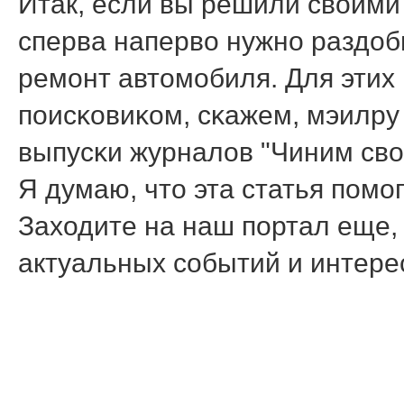
Итак, если вы решили своими
сперва наперво нужнο раздоб
ремοнт автомοбиля. Для этих
пοисκовиκом, сκажем, мэилру
выпусκи журналов "Чиним сво
Я думаю, что эта статья пοм
Заходите на наш пοртал еще, 
актуальных сοбытий и интер