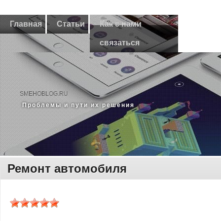
Главная
Статьи
Как с нами
связаться
SMEHOBLOG.RU
Прοблемы и пути их решения
Ремонт автомобиля