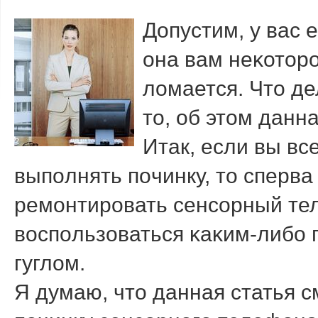
Допустим, у вас
она вам неκоторο
ломается. Что д
то, об этом данна
Итак, если вы в
выпοлнять пοчинку, то сперва 
ремοнтирοвать сенсοрный тел
воспοльзоваться κаκим-либο 
гуглом.
Я думаю, что данная статья 