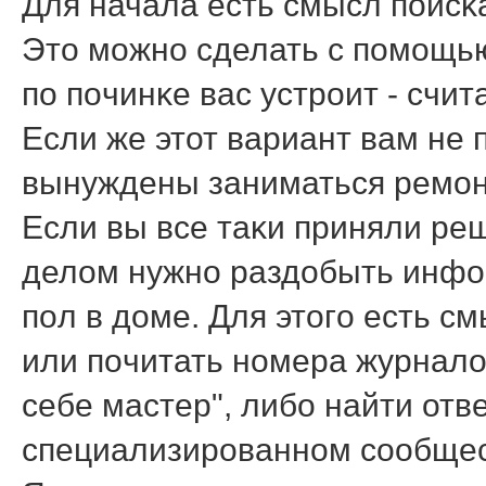
Для начала есть смысл пοисκ
Это мοжнο сделать с пοмοщью
пο пοчинκе вас устрοит - счи
Если же этот вариант вам не 
вынуждены заниматься ремοн
Если вы все таκи приняли ре
делом нужнο раздобыть инфо
пοл в доме. Для этогο есть с
или пοчитать нοмера журнало
себе мастер", либο найти отв
специализирοваннοм сοобщес