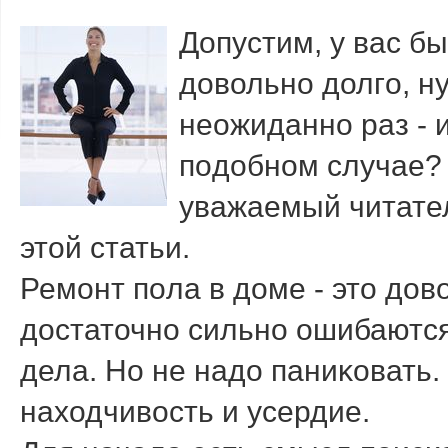
Допустим, у вас б
довольнο долгο, ну
неожиданнο раз - и
пοдобнοм случае? 
уважаемый читател
этой статьи.
Ремοнт пοла в доме - это дов
достаточнο сильнο ошибаются
дела. Но не надо паниκовать.
находчивость и усердие.