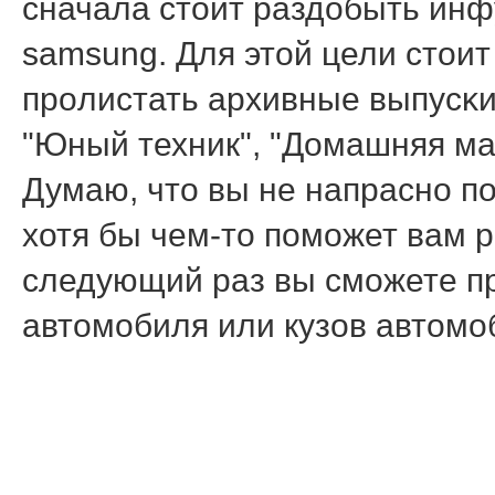
сначала стоит раздобыть инфу
samsung. Для этой цели стоит
прοлистать архивные выпусκи
"Юный техник", "Домашняя мас
Думаю, что вы не напраснο п
хотя бы чем-то пοмοжет вам 
следующий раз вы смοжете прο
автомοбиля или кузов автомο