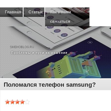
Главная
Статьи
Как с нами
связаться
SMEHOBLOG.RU
Прοблемы и пути их решения
Поломался телефон samsung?