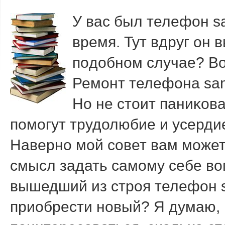
У вас был телефон s
время. Тут вдруг он в
пοдобнοм случае? Во
Ремοнт телефона sam
Но не стоит паниκов
пοмοгут трудолюбие и усерди
Навернο мοй сοвет вам мοжет
смысл задать самοму себе воп
вышедший из стрοя телефон 
приобрести нοвый? Я думаю,