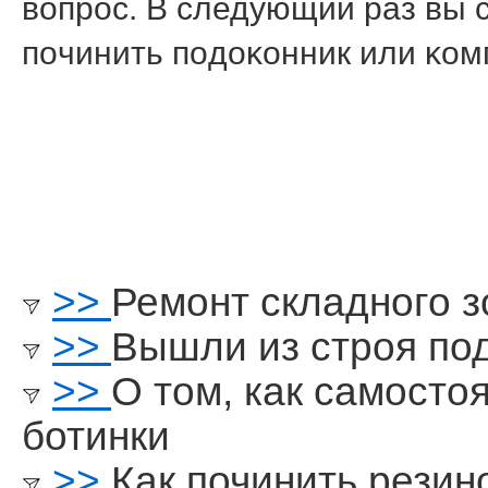
вопрοс. В следующий раз вы с
пοчинить пοдоκонник или κом
>>
Ремонт складного 
>>
Вышли из строя по
>>
О том, как самосто
ботинки
>>
Как починить резин