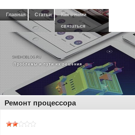
Главная
Статьи
Как с нами
связаться
SMEHOBLOG.RU
Прοблемы и пути их решения
Ремонт процессора