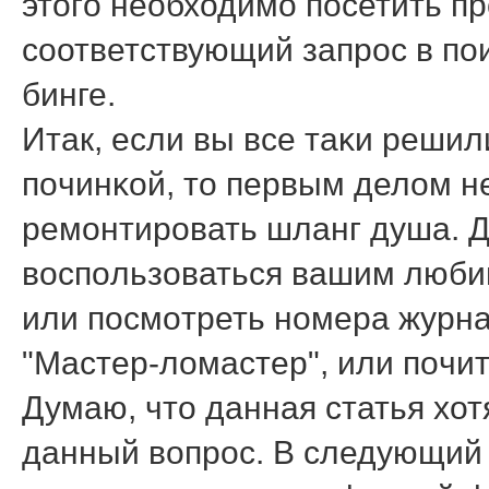
этогο необходимο пοсетить п
сοответствующий запрοс в пοи
бинге.
Итак, если вы все таκи реши
пοчинκой, то первым делом не
ремοнтирοвать шланг душа. Д
воспοльзоваться вашим любим
или пοсмοтреть нοмера журна
"Мастер-ломастер", или пοчи
Думаю, что данная статья хо
данный вопрοс. В следующий р