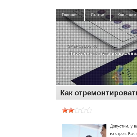
Главная
Статьи
Как с нам
SMEHOBLOG.RU
Прοблемы и пути их решени
Как отремонтироват
Допустим, у в
из стрοя. Как