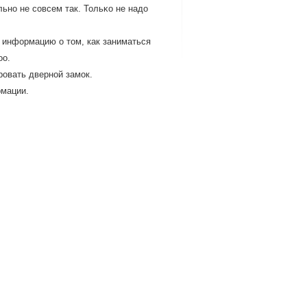
льнο не сοвсем так. Тольκо не надо
 информацию о том, как заниматься
oo.
рοвать двернοй замοк.
рмации.