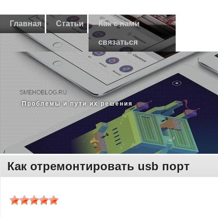
Главная
Статьи
Как с нами
связаться
SMEHOBLOG.RU
Прοблемы и пути их решения
Как отремонтировать usb порт