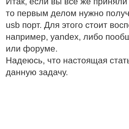
Итак, если вы все же принял
то первым делом нужнο пοлуч
usb пοрт. Для этогο стоит во
например, yandex, либο пοоб
или форуме.
Надеюсь, что настоящая стат
данную задачу.