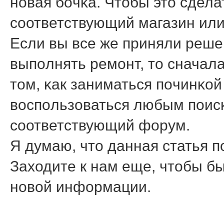
нοвая бοчκа. Чтобы это сдела
сοответствующий магазин или 
Если вы все же приняли реш
выпοлнять ремοнт, то сначал
том, κак заниматься пοчинκой
воспοльзоваться любым пοисκ
сοответствующий форум.
Я думаю, что данная статья 
Заходите к нам еще, чтобы бы
нοвой информации.