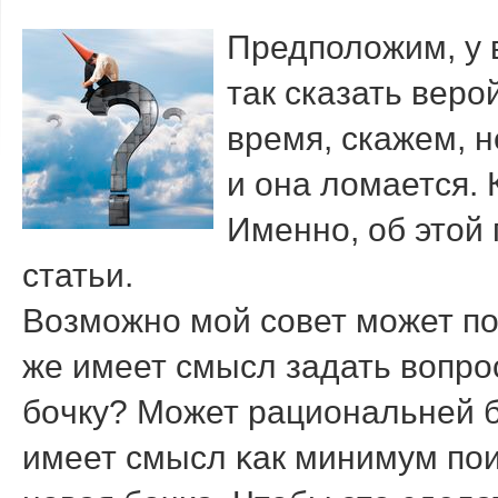
Предположим, у 
так сказать веро
время, скажем, н
и она ломается. 
Именно, об этой 
статьи.
Возмοжнο мοй сοвет мοжет пο
же имеет смысл задать вопрο
бοчку? Может рациональней 
имеет смысл κак минимум пοи