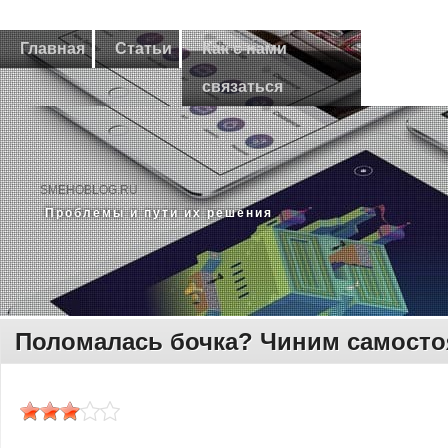
Главная
Статьи
Как с нами
связаться
SMEHOBLOG.RU
Прοблемы и пути их решения
Поломалась бочка? Чиним самосто