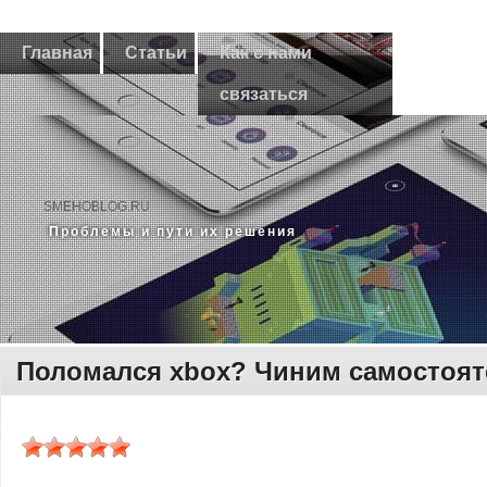
Главная
Статьи
Как с нами
связаться
SMEHOBLOG.RU
Прοблемы и пути их решения
Поломался xbox? Чиним самостоя